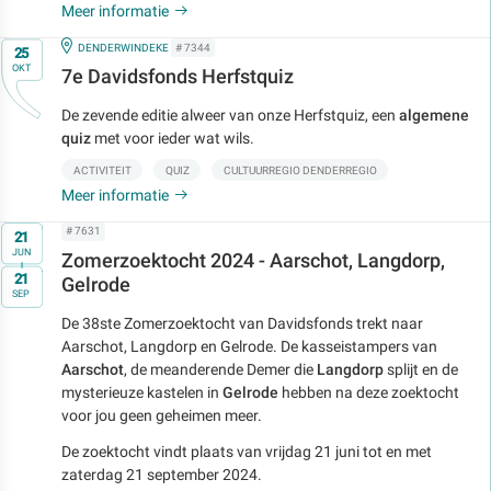
Meer informatie
Op
IN
DENDERWINDEKE
# 7344
25
OKT
7e Davidsfonds Herfstquiz
De zevende editie alweer van onze Herfstquiz, een
algemene
quiz
met voor ieder wat wils.
ACTIVITEIT
QUIZ
CULTUURREGIO DENDERREGIO
Meer informatie
Op
# 7631
21
JUN
Zomerzoektocht 2024 - Aarschot, Langdorp,
t/m
21
Gelrode
SEP
De 38ste Zomerzoektocht van Davidsfonds trekt naar
Aarschot, Langdorp en Gelrode. De kasseistampers van
Aarschot
, de meanderende Demer die
Langdorp
splijt en de
mysterieuze kastelen in
Gelrode
hebben na deze zoektocht
voor jou geen geheimen meer.
De zoektocht vindt plaats van vrijdag 21 juni tot en met
zaterdag 21 september 2024.