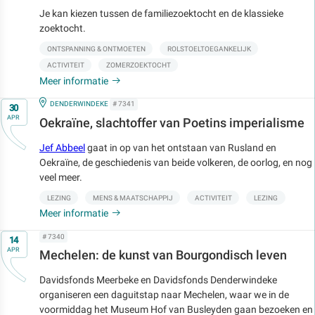
Je kan kiezen tussen de familiezoektocht en de klassieke
zoektocht.
ONTSPANNING & ONTMOETEN
ROLSTOELTOEGANKELIJK
ACTIVITEIT
ZOMERZOEKTOCHT
Meer informatie
Op
IN
DENDERWINDEKE
# 7341
30
APR
Oekraïne, slachtoffer van Poetins imperialisme
Jef Abbeel
gaat in op van het ontstaan van Rusland en
Oekraïne, de geschiedenis van beide volkeren, de oorlog, en nog
veel meer.
LEZING
MENS & MAATSCHAPPIJ
ACTIVITEIT
LEZING
Meer informatie
Op
# 7340
14
APR
Mechelen: de kunst van Bourgondisch leven
Davidsfonds Meerbeke en Davidsfonds Denderwindeke
organiseren een daguitstap naar Mechelen, waar we in de
voormiddag het Museum Hof van Busleyden gaan bezoeken en