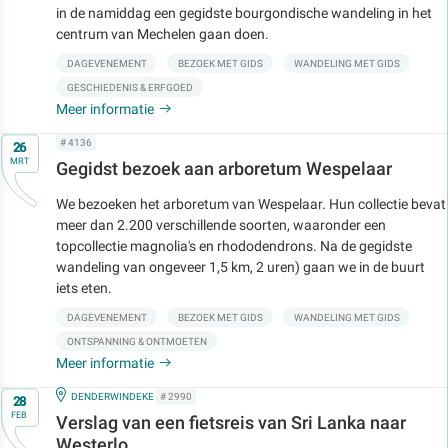
in de namiddag een gegidste bourgondische wandeling in het
centrum van Mechelen gaan doen.
DAGEVENEMENT
BEZOEK MET GIDS
WANDELING MET GIDS
GESCHIEDENIS & ERFGOED
Meer informatie
Op
# 4136
26
MRT
Gegidst bezoek aan arboretum Wespelaar
We bezoeken het arboretum van Wespelaar. Hun collectie bevat
meer dan 2.200 verschillende soorten, waaronder een
topcollectie magnolia's en rhododendrons. Na de gegidste
wandeling van ongeveer 1,5 km, 2 uren) gaan we in de buurt
iets eten.
DAGEVENEMENT
BEZOEK MET GIDS
WANDELING MET GIDS
ONTSPANNING & ONTMOETEN
Meer informatie
Op
IN
DENDERWINDEKE
# 2990
28
FEB
Verslag van een fietsreis van Sri Lanka naar
Westerlo