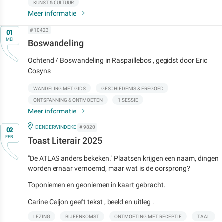
KUNST & CULTUUR
Meer informatie
Op
# 10423
01
MEI
Boswandeling
Ochtend / Boswandeling in Raspaillebos , gegidst door Eric
Cosyns
WANDELING MET GIDS
GESCHIEDENIS & ERFGOED
ONTSPANNING & ONTMOETEN
1 SESSIE
Meer informatie
Op
IN
DENDERWINDEKE
# 9820
02
FEB
Toast Literair 2025
"De ATLAS anders bekeken." Plaatsen krijgen een naam, dingen
worden ernaar vernoemd, maar wat is de oorsprong?
Toponiemen en geoniemen in kaart gebracht.
Carine Caljon geeft tekst , beeld en uitleg .
LEZING
BIJEENKOMST
ONTMOETING MET RECEPTIE
TAAL