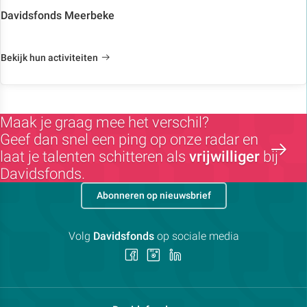
Davidsfonds Meerbeke
Bekijk hun activiteiten
Maak je graag mee het verschil?
Geef dan snel een ping op onze radar en
laat je talenten schitteren als
vrijwilliger
bij
Davidsfonds.
Abonneren op nieuwsbrief
Volg
Davidsfonds
op sociale media
Volg
Volg
Volg
ons
ons
ons
op
op
op
Facebook
Instagram
LinkedIn