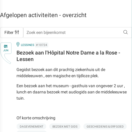
Afgelopen activiteiten - overzicht
Filter
Op
IN
LESSINES
# 10724
01
JUN
Bezoek aan l'Hôpital Notre Dame a la Rose -
Lessen
Gegidst bezoek aan dit prachtig ziekenhuis uit de
middeleeuwen , een magische en tijdloze plek.
Een bezoek aan het museum - gasthuis van ongeveer 2 uur ,
lunch en daarna bezoek met audiogids aan de middeleeuwse
tuin.
Of korte omschrijving
DAGEVENEMENT
BEZOEK MET GIDS
GESCHIEDENIS & ERFGOED