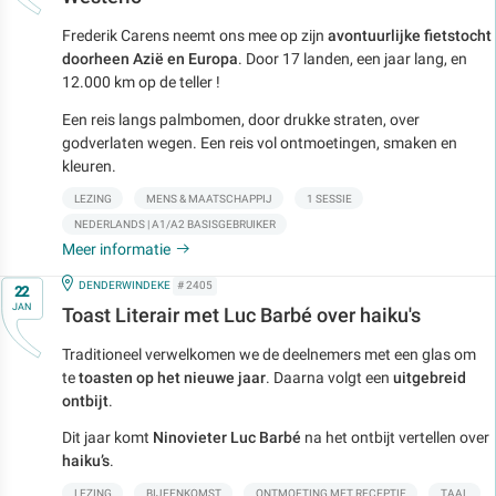
Frederik Carens neemt ons mee op zijn
avontuurlijke fietstocht
doorheen Azië en Europa
. Door 17 landen, een jaar lang, en
12.000 km op de teller !
Een reis langs palmbomen, door drukke straten, over
godverlaten wegen. Een reis vol ontmoetingen, smaken en
kleuren.
LEZING
MENS & MAATSCHAPPIJ
1 SESSIE
NEDERLANDS | A1/A2 BASISGEBRUIKER
Meer informatie
Op
IN
DENDERWINDEKE
# 2405
22
JAN
Toast Literair met Luc Barbé over haiku's
Traditioneel verwelkomen we de deelnemers met een glas om
te
toasten op het nieuwe jaar
. Daarna volgt een
uitgebreid
ontbijt
.
Dit jaar komt
Ninovieter Luc Barbé
na het ontbijt vertellen over
haiku’s
.
LEZING
BIJEENKOMST
ONTMOETING MET RECEPTIE
TAAL