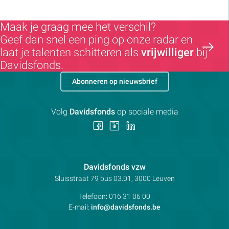
Maak je graag mee het verschil?
Geef dan snel een ping op onze radar en
laat je talenten schitteren als
vrijwilliger
bij
Davidsfonds.
Abonneren op nieuwsbrief
Volg
Davidsfonds
op sociale media
Volg
Volg
Volg
ons
ons
ons
op
op
op
Facebook
Instagram
LinkedIn
Contactpersoon:
Davidsfonds vzw
Adres:
Sluisstraat 79
bus 03.01, 3000
Leuven
Telefoon:
016 31 06 00
E-mail:
info@davidsfonds.be