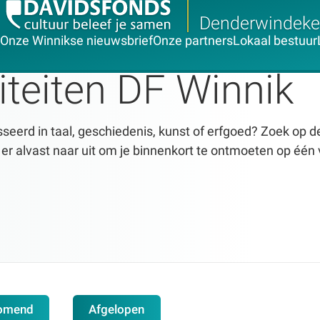
Denderwindeke
Onze Winnikse nieuwsbrief
Onze partners
Lokaal bestuur
iteiten DF Winnik
seerd in taal, geschiedenis, kunst of erfgoed? Zoek op dez
n er alvast naar uit om je binnenkort te ontmoeten op één 
omend
Afgelopen