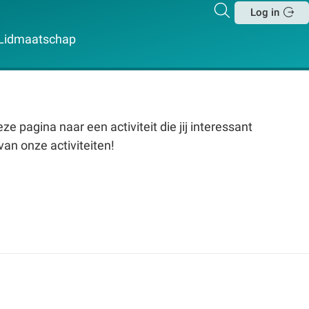
Zoeken
Log in
Sluit
Lidmaatschap
e pagina naar een activiteit die jij interessant
van onze activiteiten!