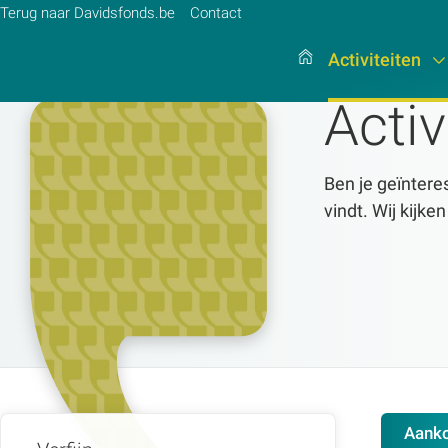
Terug naar Davidsfonds.be
Contact
Activiteiten
Activ
Zoek:
Ben je geïnteres
vindt. Wij kijke
Zoeken
Aank