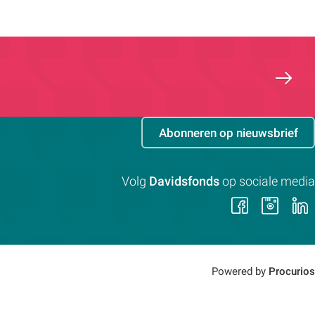
Abonneren op nieuwsbrief
Volg
Davidsfonds
op sociale media
Volg
Vol
ons
on
op
op
Faceb
Ins
Powered by
Procurios