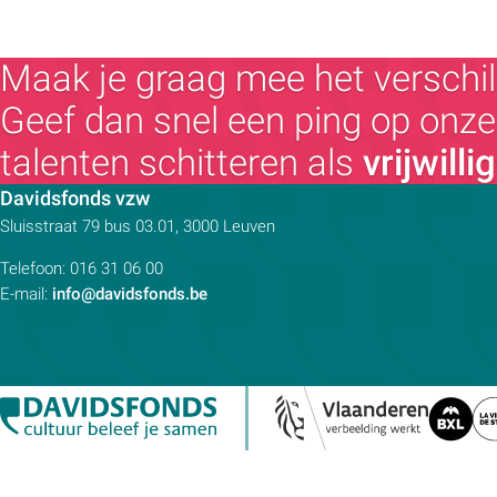
Voorstelling (theater, literatuur, film,...)
Wandeling
Maak je graag mee het verschil
Wandeling met gids
Geef dan snel een ping op onze 
Webinar
Weekendcursus
talenten schitteren als
vrijwilli
Workshop
Contactpersoon:
Davidsfonds vzw
Zomercursus
Adres:
Sluisstraat 79
bus 03.01, 3000
Leuven
Telefoon:
016 31 06 00
E-mail:
info@davidsfonds.be