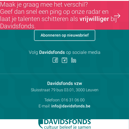
Maak je graag mee het verschil?
Geef dan snel een ping op onze radar en
laat je talenten schitteren als
vrijwilliger
bij
Davidsfonds.
Abonneren op nieuwsbrief
Volg
Davidsfonds
op sociale media
Volg
Volg
Volg
ons
ons
ons
op
op
op
Facebook
Instagram
LinkedIn
Contactpersoon:
Davidsfonds vzw
Adres:
Sluisstraat 79
bus 03.01, 3000
Leuven
Telefoon:
016 31 06 00
E-mail:
info@davidsfonds.be